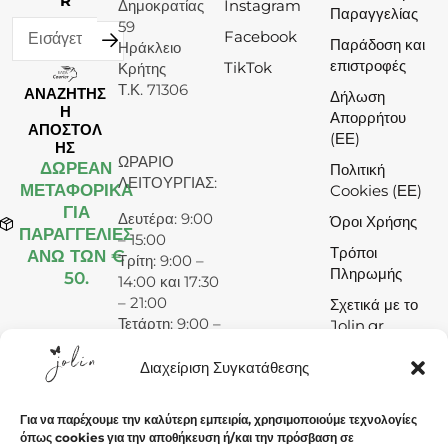
R
Δημοκρατίας
Instagram
Παραγγελίας
59
Facebook
Παράδοση και
Ηράκλειο
επιστροφές
TikTok
Κρήτης
Τ.Κ. 71306
ΑΝΑΖΗΤΗΣ
Δήλωση
Η
Απορρήτου
ΑΠΟΣΤΟΛ
(ΕΕ)
ΗΣ
ΩΡΑΡΙΟ
ΔΩΡΕΆΝ
Πολιτική
ΛΕΙΤΟΥΡΓΙΑΣ:
ΜΕΤΑΦΟΡΙΚΑ
Cookies (ΕΕ)
ΓΙΑ
Δευτέρα: 9:00
Όροι Χρήσης
ΠΑΡΑΓΓΕΛΙΕΣ
– 15:00
Τρόποι
ΑΝΩ ΤΩΝ €
Τρίτη: 9:00 –
Πληρωμής
50.
14:00 και 17:30
– 21:00
Σχετικά με το
Τετάρτη: 9:00 –
Jolin.gr
15:00
Πέμπτη: 9:00 –
Διαχείριση Συγκατάθεσης
14:00 και 17:30
– 21:00
Για να παρέχουμε την καλύτερη εμπειρία, χρησιμοποιούμε τεχνολογίες
Παρασκευή:
όπως cookies για την αποθήκευση ή/και την πρόσβαση σε