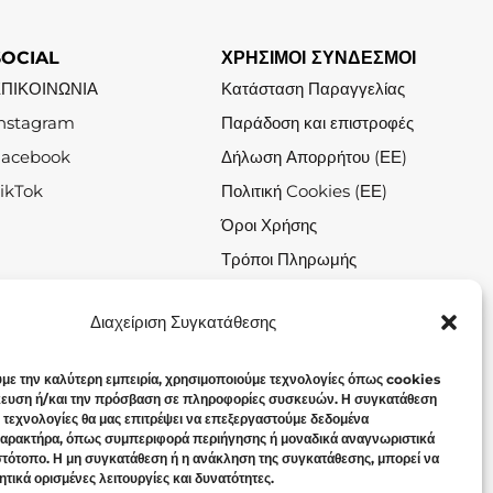
SOCIAL
ΧΡΗΣΙΜΟΙ ΣΥΝΔΕΣΜΟΙ
ΕΠΙΚΟΙΝΩΝΙΑ
Κατάσταση Παραγγελίας
nstagram
Παράδοση και επιστροφές
Facebook
Δήλωση Απορρήτου (ΕΕ)
ikTok
Πολιτική Cookies (ΕΕ)
Όροι Χρήσης
Τρόποι Πληρωμής
Σχετικά με το Jolin.gr
Διαχείριση Συγκατάθεσης
υμε την καλύτερη εμπειρία, χρησιμοποιούμε τεχνολογίες όπως cookies
κευση ή/και την πρόσβαση σε πληροφορίες συσκευών. Η συγκατάθεση
ω τεχνολογίες θα μας επιτρέψει να επεξεργαστούμε δεδομένα
αρακτήρα, όπως συμπεριφορά περιήγησης ή μοναδικά αναγνωριστικά
ιστότοπο. Η μη συγκατάθεση ή η ανάκληση της συγκατάθεσης, μπορεί να
τικά ορισμένες λειτουργίες και δυνατότητες.