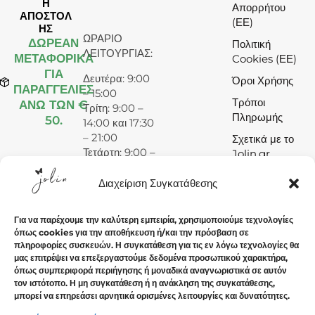
Η
Απορρήτου
ΑΠΟΣΤΟΛ
(ΕΕ)
ΗΣ
ΩΡΑΡΙΟ
ΔΩΡΕΆΝ
Πολιτική
ΛΕΙΤΟΥΡΓΙΑΣ:
ΜΕΤΑΦΟΡΙΚΑ
Cookies (ΕΕ)
ΓΙΑ
Δευτέρα: 9:00
Όροι Χρήσης
ΠΑΡΑΓΓΕΛΙΕΣ
– 15:00
Τρόποι
ΑΝΩ ΤΩΝ €
Τρίτη: 9:00 –
Πληρωμής
50.
14:00 και 17:30
– 21:00
Σχετικά με το
Τετάρτη: 9:00 –
Jolin.gr
15:00
Πέμπτη: 9:00 –
Διαχείριση Συγκατάθεσης
14:00 και 17:30
– 21:00
Για να παρέχουμε την καλύτερη εμπειρία, χρησιμοποιούμε τεχνολογίες
Παρασκευή:
όπως cookies για την αποθήκευση ή/και την πρόσβαση σε
9:00 – 14:00
πληροφορίες συσκευών. Η συγκατάθεση για τις εν λόγω τεχνολογίες θα
και 17:30 –
μας επιτρέψει να επεξεργαστούμε δεδομένα προσωπικού χαρακτήρα,
21:00
όπως συμπεριφορά περιήγησης ή μοναδικά αναγνωριστικά σε αυτόν
τον ιστότοπο. Η μη συγκατάθεση ή η ανάκληση της συγκατάθεσης,
Σάββατο: 9:00
μπορεί να επηρεάσει αρνητικά ορισμένες λειτουργίες και δυνατότητες.
– 15:00
Κυριακή: