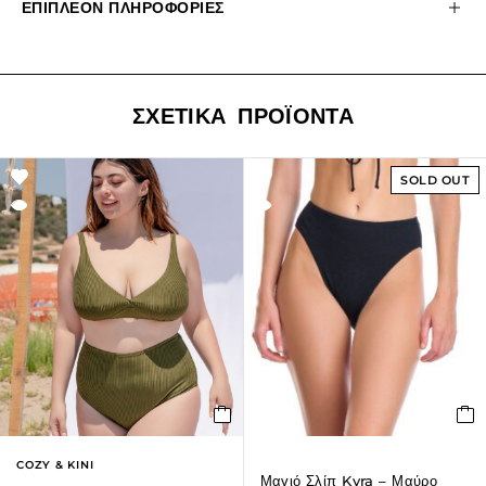
ΕΠΙΠΛΈΟΝ ΠΛΗΡΟΦΟΡΊΕΣ
ΣΧΕΤΙΚΆ ΠΡΟΪΌΝΤΑ
SOLD OUT
COZY & KINI
Μαγιό Σλίπ Kyra – Μαύρο