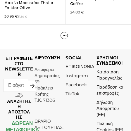
Μπικίνι Μπουστάκι Thalia –
Goffre
Folklor Olive
24,80
€
30,96
€
51,60
€
ΔΙΕΥΘΥΝΣΗ
SOCIAL
ΧΡΗΣΙΜΟΙ
ΕΓΓΡΑΦΕΙΤΕ
ΣΥΝΔΕΣΜΟΙ
ΣΤΟ
ΕΠΙΚΟΙΝΩΝΙΑ
NEWSLETTE
Λεωφόρος
Κατάσταση
R
Δημοκρατίας
Instagram
Παραγγελίας
59
Facebook
Παράδοση και
Ηράκλειο
επιστροφές
TikTok
Κρήτης
Τ.Κ. 71306
ΑΝΑΖΗΤΗΣ
Δήλωση
Η
Απορρήτου
ΑΠΟΣΤΟΛ
(ΕΕ)
ΗΣ
ΩΡΑΡΙΟ
ΔΩΡΕΆΝ
Πολιτική
ΛΕΙΤΟΥΡΓΙΑΣ:
ΜΕΤΑΦΟΡΙΚΑ
Cookies (ΕΕ)