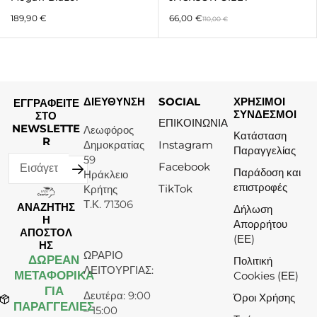
189,90
€
66,00
€
110,00
€
ΔΙΕΥΘΥΝΣΗ
SOCIAL
ΧΡΗΣΙΜΟΙ
ΕΓΓΡΑΦΕΙΤΕ
ΣΥΝΔΕΣΜΟΙ
ΣΤΟ
ΕΠΙΚΟΙΝΩΝΙΑ
NEWSLETTE
Λεωφόρος
Κατάσταση
R
Δημοκρατίας
Instagram
Παραγγελίας
59
Facebook
Παράδοση και
Ηράκλειο
επιστροφές
TikTok
Κρήτης
Τ.Κ. 71306
ΑΝΑΖΗΤΗΣ
Δήλωση
Η
Απορρήτου
ΑΠΟΣΤΟΛ
(ΕΕ)
ΗΣ
ΩΡΑΡΙΟ
ΔΩΡΕΆΝ
Πολιτική
ΛΕΙΤΟΥΡΓΙΑΣ:
ΜΕΤΑΦΟΡΙΚΑ
Cookies (ΕΕ)
ΓΙΑ
Δευτέρα: 9:00
Όροι Χρήσης
ΠΑΡΑΓΓΕΛΙΕΣ
– 15:00