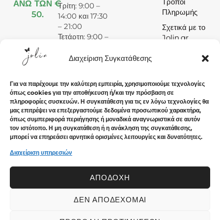
Τρόποι
ΑΝΩ ΤΩΝ €
Τρίτη: 9:00 –
Πληρωμής
50.
14:00 και 17:30
– 21:00
Σχετικά με το
Τετάρτη: 9:00 –
Jolin.gr
15:00
Πέμπτη: 9:00 –
Διαχείριση Συγκατάθεσης
14:00 και 17:30
– 21:00
Για να παρέχουμε την καλύτερη εμπειρία, χρησιμοποιούμε τεχνολογίες
Παρασκευή:
όπως cookies για την αποθήκευση ή/και την πρόσβαση σε
9:00 – 14:00
πληροφορίες συσκευών. Η συγκατάθεση για τις εν λόγω τεχνολογίες θα
και 17:30 –
μας επιτρέψει να επεξεργαστούμε δεδομένα προσωπικού χαρακτήρα,
21:00
όπως συμπεριφορά περιήγησης ή μοναδικά αναγνωριστικά σε αυτόν
τον ιστότοπο. Η μη συγκατάθεση ή η ανάκληση της συγκατάθεσης,
Σάββατο: 9:00
μπορεί να επηρεάσει αρνητικά ορισμένες λειτουργίες και δυνατότητες.
– 15:00
Κυριακή:
Διαχείριση υπηρεσιών
Κλειστά
ΑΠΟΔΟΧΉ
ΔΕΝ ΑΠΟΔΈΧΟΜΑΙ
© 2024 Jolin.gr - All rights reserved.. Crafted with ♡ by
Solvit I.T. Solutions & Consulting