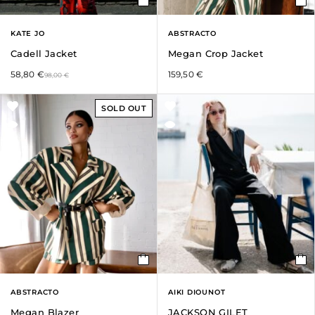
KATE JO
ABSTRACTO
Cadell Jacket
Megan Crop Jacket
58,80
€
159,50
€
98,00
€
SOLD OUT
ABSTRACTO
AIKI DIOUNOT
Megan Blazer
JACKSON GILET