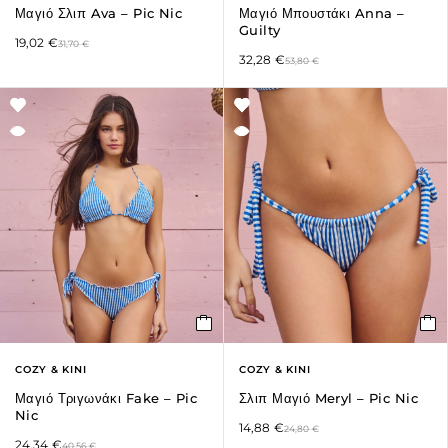
Μαγιό Σλιπ Ava – Pic Nic
Μαγιό Μπουστάκι Anna –
Guilty
19,02
€
31,70
€
32,28
€
53,80
€
COZY & KINI
COZY & KINI
Μαγιό Τριγωνάκι Fake – Pic
Σλιπ Μαγιό Meryl – Pic Nic
Nic
14,88
€
24,80
€
24,34
€
40,56
€