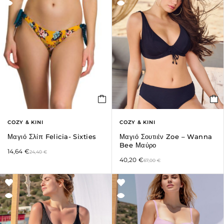
COZY & KINI
COZY & KINI
Μαγιό Σλίπ Felicia- Sixties
Μαγιό Σουτιέν Zoe – Wanna
Bee Μαύρο
14,64
€
24,40
€
40,20
€
67,00
€