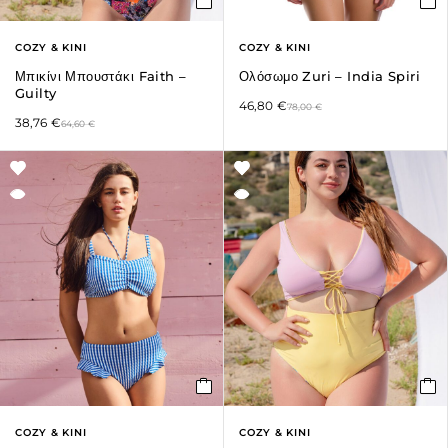
COZY & KINI
COZY & KINI
Μπικίνι Μπουστάκι Faith –
Ολόσωμο Zuri – India Spiri
Guilty
46,80
€
78,00
€
38,76
€
64,60
€
COZY & KINI
COZY & KINI