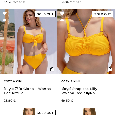
33,48
€
13,80
€
55,80
€
23,00
€
SOLD OUT
SOLD OUT
COZY & KINI
COZY & KINI
Μαγιό Σλίπ Gloria – Wanna
Μαγιό Strapless Lilly –
Bee Κίτρινο
Wanna Bee Κίτρινο
23,80
€
69,60
€
SOLD OUT