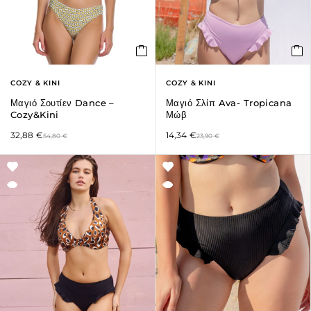
COZY & KINI
COZY & KINI
Μαγιό Σουτίεν Dance –
Μαγιό Σλίπ Ava- Tropicana
Cozy&Kini
Μώβ
32,88
€
14,34
€
54,80
€
23,90
€