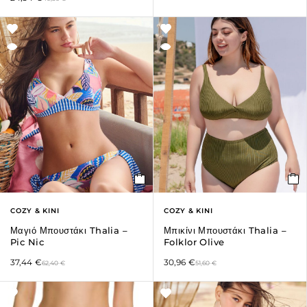
COZY & KINI
COZY & KINI
Μαγιό Μπουστάκι Thalia –
Μπικίνι Μπουστάκι Thalia –
Pic Nic
Folklor Olive
37,44
€
30,96
€
62,40
€
51,60
€