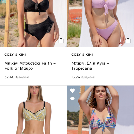
COZY & KINI
COZY & KINI
Μπικίνι Μπουστάκι Faith –
Mπικίνι Σλίπ Kyra –
Folklor Μαύρο
Tropicana
32,40
€
15,24
€
54,00
€
25,40
€