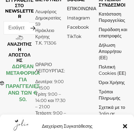
ΕΓΓΡΑΦΕΙΤΕ
ΣΥΝΔΕΣΜΟΙ
ΣΤΟ
ΕΠΙΚΟΙΝΩΝΙΑ
NEWSLETTE
Λεωφόρος
Κατάσταση
R
Δημοκρατίας
Instagram
Παραγγελίας
59
Facebook
Παράδοση και
Ηράκλειο
επιστροφές
TikTok
Κρήτης
Τ.Κ. 71306
ΑΝΑΖΗΤΗΣ
Δήλωση
Η
Απορρήτου
ΑΠΟΣΤΟΛ
(ΕΕ)
ΗΣ
ΩΡΑΡΙΟ
ΔΩΡΕΆΝ
Πολιτική
ΛΕΙΤΟΥΡΓΙΑΣ:
ΜΕΤΑΦΟΡΙΚΑ
Cookies (ΕΕ)
ΓΙΑ
Δευτέρα: 9:00
Όροι Χρήσης
ΠΑΡΑΓΓΕΛΙΕΣ
– 15:00
Τρόποι
ΑΝΩ ΤΩΝ €
Τρίτη: 9:00 –
Πληρωμής
50.
14:00 και 17:30
– 21:00
Σχετικά με το
Τετάρτη: 9:00 –
Jolin.gr
15:00
Πέμπτη: 9:00 –
Διαχείριση Συγκατάθεσης
14:00 και 17:30