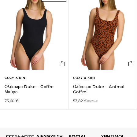
COZY & KINI
COZY & KINI
Ολόσωμο Duke – Goffre
Ολόσωμο Duke – Animal
Μαύρο
Goffre
73,60
€
53,82
€
89,70
€
ΔΙΕΥΘΥΝΣΗ
SOCIAL
ΧΡΗΣΙΜΟΙ