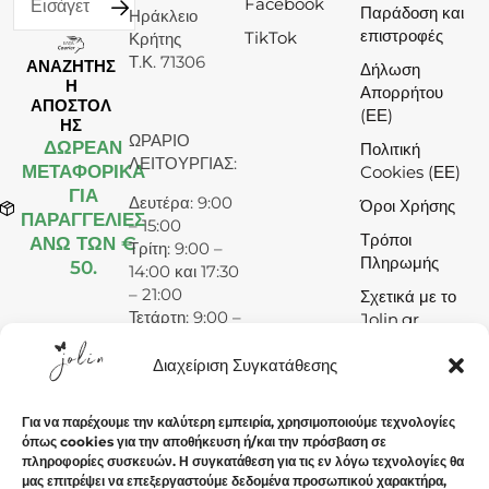
Facebook
Παράδοση και
Ηράκλειο
επιστροφές
TikTok
Κρήτης
Τ.Κ. 71306
ΑΝΑΖΗΤΗΣ
Δήλωση
Η
Απορρήτου
ΑΠΟΣΤΟΛ
(ΕΕ)
ΗΣ
ΩΡΑΡΙΟ
ΔΩΡΕΆΝ
Πολιτική
ΛΕΙΤΟΥΡΓΙΑΣ:
ΜΕΤΑΦΟΡΙΚΑ
Cookies (ΕΕ)
ΓΙΑ
Δευτέρα: 9:00
Όροι Χρήσης
ΠΑΡΑΓΓΕΛΙΕΣ
– 15:00
Τρόποι
ΑΝΩ ΤΩΝ €
Τρίτη: 9:00 –
Πληρωμής
50.
14:00 και 17:30
– 21:00
Σχετικά με το
Τετάρτη: 9:00 –
Jolin.gr
15:00
Πέμπτη: 9:00 –
Διαχείριση Συγκατάθεσης
14:00 και 17:30
– 21:00
Για να παρέχουμε την καλύτερη εμπειρία, χρησιμοποιούμε τεχνολογίες
Παρασκευή:
όπως cookies για την αποθήκευση ή/και την πρόσβαση σε
9:00 – 14:00
πληροφορίες συσκευών. Η συγκατάθεση για τις εν λόγω τεχνολογίες θα
και 17:30 –
μας επιτρέψει να επεξεργαστούμε δεδομένα προσωπικού χαρακτήρα,