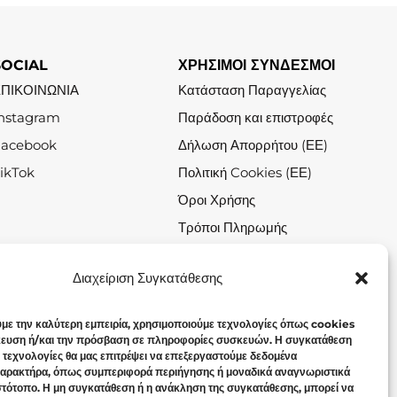
SOCIAL
ΧΡΗΣΙΜΟΙ ΣΥΝΔΕΣΜΟΙ
ΕΠΙΚΟΙΝΩΝΙΑ
Κατάσταση Παραγγελίας
nstagram
Παράδοση και επιστροφές
Facebook
Δήλωση Απορρήτου (ΕΕ)
ikTok
Πολιτική Cookies (ΕΕ)
Όροι Χρήσης
Τρόποι Πληρωμής
Σχετικά με το Jolin.gr
Διαχείριση Συγκατάθεσης
υμε την καλύτερη εμπειρία, χρησιμοποιούμε τεχνολογίες όπως cookies
κευση ή/και την πρόσβαση σε πληροφορίες συσκευών. Η συγκατάθεση
ω τεχνολογίες θα μας επιτρέψει να επεξεργαστούμε δεδομένα
αρακτήρα, όπως συμπεριφορά περιήγησης ή μοναδικά αναγνωριστικά
ιστότοπο. Η μη συγκατάθεση ή η ανάκληση της συγκατάθεσης, μπορεί να