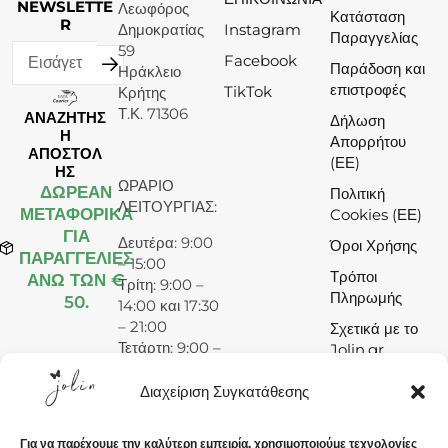
NEWSLETTE
Λεωφόρος
Κατάσταση
R
Δημοκρατίας
Instagram
Παραγγελίας
59
Facebook
Παράδοση και
Ηράκλειο
επιστροφές
TikTok
Κρήτης
Τ.Κ. 71306
ΑΝΑΖΗΤΗΣ
Δήλωση
Η
Απορρήτου
ΑΠΟΣΤΟΛ
(ΕΕ)
ΗΣ
ΩΡΑΡΙΟ
ΔΩΡΕΆΝ
Πολιτική
ΛΕΙΤΟΥΡΓΙΑΣ:
ΜΕΤΑΦΟΡΙΚΑ
Cookies (ΕΕ)
ΓΙΑ
Δευτέρα: 9:00
Όροι Χρήσης
ΠΑΡΑΓΓΕΛΙΕΣ
– 15:00
Τρόποι
ΑΝΩ ΤΩΝ €
Τρίτη: 9:00 –
Πληρωμής
50.
14:00 και 17:30
– 21:00
Σχετικά με το
Τετάρτη: 9:00 –
Jolin.gr
15:00
Πέμπτη: 9:00 –
Διαχείριση Συγκατάθεσης
14:00 και 17:30
– 21:00
Για να παρέχουμε την καλύτερη εμπειρία, χρησιμοποιούμε τεχνολογίες