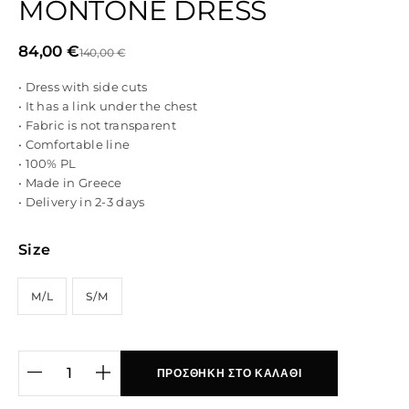
MONTONE DRESS
84,00
€
140,00
€
• Dress with side cuts
• It has a link under the chest
• Fabric is not transparent
• Comfortable line
• 100% PL
• Made in Greece
• Delivery in 2-3 days
Size
M/L
S/M
ΠΡΟΣΘΉΚΗ ΣΤΟ ΚΑΛΆΘΙ