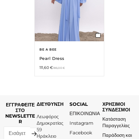
BE A BEE
Pearl Dress
111,60
€
186,00
€
ΔΙΕΥΘΥΝΣΗ
SOCIAL
ΧΡΗΣΙΜΟΙ
ΕΓΓΡΑΦΕΙΤΕ
ΣΥΝΔΕΣΜΟΙ
ΣΤΟ
ΕΠΙΚΟΙΝΩΝΙΑ
NEWSLETTE
Λεωφόρος
Κατάσταση
R
Δημοκρατίας
Instagram
Παραγγελίας
59
Facebook
Παράδοση και
Ηράκλειο