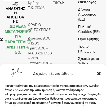
επιστροφές
TikTok
Κρήτης
Τ.Κ. 71306
ΑΝΑΖΗΤΗΣ
Δήλωση
Η
Απορρήτου
ΑΠΟΣΤΟΛ
(ΕΕ)
ΗΣ
ΩΡΑΡΙΟ
ΔΩΡΕΆΝ
Πολιτική
ΛΕΙΤΟΥΡΓΙΑΣ:
ΜΕΤΑΦΟΡΙΚΑ
Cookies (ΕΕ)
ΓΙΑ
Δευτέρα: 9:00
Όροι Χρήσης
ΠΑΡΑΓΓΕΛΙΕΣ
– 15:00
Τρόποι
ΑΝΩ ΤΩΝ €
Τρίτη: 9:00 –
Πληρωμής
50.
14:00 και 17:30
– 21:00
Σχετικά με το
Τετάρτη: 9:00 –
Jolin.gr
15:00
Πέμπτη: 9:00 –
Διαχείριση Συγκατάθεσης
14:00 και 17:30
– 21:00
Για να παρέχουμε την καλύτερη εμπειρία, χρησιμοποιούμε τεχνολογίες
Παρασκευή:
όπως cookies για την αποθήκευση ή/και την πρόσβαση σε
9:00 – 14:00
πληροφορίες συσκευών. Η συγκατάθεση για τις εν λόγω τεχνολογίες θα
και 17:30 –
μας επιτρέψει να επεξεργαστούμε δεδομένα προσωπικού χαρακτήρα,
21:00
όπως συμπεριφορά περιήγησης ή μοναδικά αναγνωριστικά σε αυτόν