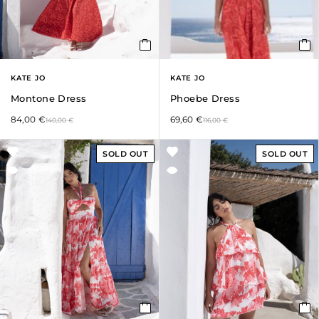
KATE JO
KATE JO
Montone Dress
Phoebe Dress
84,00
€
69,60
€
140,00
€
116,00
€
SOLD OUT
SOLD OUT