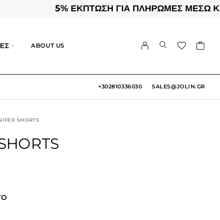
5% ΕΚΠΤΩΣΗ ΓΙΑ ΠΛΗΡΩΜΕΣ ΜΕΣΩ ΚΑΡΤΑΣ 
ΕΣ
ABOUT US
+302810336030
SALES@JOLIN.GR
NIFER SHORTS
 SHORTS
TO