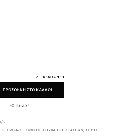
ΕΚΚΑΘΆΡΙΣΗ
ΠΡΟΣΘΉΚΗ ΣΤΟ ΚΑΛΆΘΙ
SHARE
Μ/Δ
TO
,
FW24-25
,
ΕΝΔΥΣΗ
,
ΡΟΥΧΑ ΠΕΡΙΣΤΑΣΕΩΝ
,
ΣΟΡΤΣ