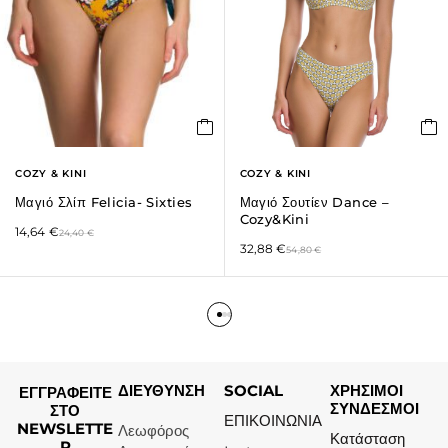
COZY & KINI
COZY & KINI
Μαγιό Σλίπ Felicia- Sixties
Μαγιό Σουτίεν Dance –
Cozy&Kini
14,64
€
24,40
€
32,88
€
54,80
€
ΔΙΕΥΘΥΝΣΗ
SOCIAL
ΧΡΗΣΙΜΟΙ
ΕΓΓΡΑΦΕΙΤΕ
ΣΥΝΔΕΣΜΟΙ
ΣΤΟ
ΕΠΙΚΟΙΝΩΝΙΑ
NEWSLETTE
Λεωφόρος
Κατάσταση
R