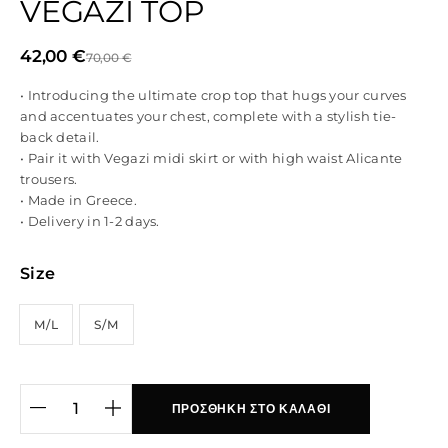
VEGAZI TOP
42,00
€
70,00
€
• Introducing the ultimate crop top that hugs your curves
and accentuates your chest, complete with a stylish tie-
back detail.
• Pair it with Vegazi midi skirt or with high waist Alicante
trousers.
• Made in Greece.
• Delivery in 1-2 days.
Size
M/L
S/M
ΠΡΟΣΘΉΚΗ ΣΤΟ ΚΑΛΆΘΙ