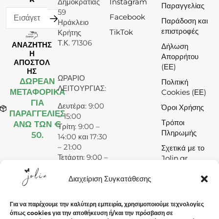
Δημοκρατίας
Instagram
Παραγγελίας
59
Facebook
Παράδοση και
Ηράκλειο
επιστροφές
TikTok
Κρήτης
Τ.Κ. 71306
ΑΝΑΖΗΤΗΣ
Δήλωση
Η
Απορρήτου
ΑΠΟΣΤΟΛ
(ΕΕ)
ΗΣ
ΩΡΑΡΙΟ
ΔΩΡΕΆΝ
Πολιτική
ΛΕΙΤΟΥΡΓΙΑΣ:
ΜΕΤΑΦΟΡΙΚΑ
Cookies (ΕΕ)
ΓΙΑ
Δευτέρα: 9:00
Όροι Χρήσης
ΠΑΡΑΓΓΕΛΙΕΣ
– 15:00
Τρόποι
ΑΝΩ ΤΩΝ €
Τρίτη: 9:00 –
Πληρωμής
50.
14:00 και 17:30
– 21:00
Σχετικά με το
Τετάρτη: 9:00 –
Jolin.gr
15:00
Πέμπτη: 9:00 –
Διαχείριση Συγκατάθεσης
14:00 και 17:30
– 21:00
Για να παρέχουμε την καλύτερη εμπειρία, χρησιμοποιούμε τεχνολογίες
Παρασκευή:
όπως cookies για την αποθήκευση ή/και την πρόσβαση σε
9:00 – 14:00