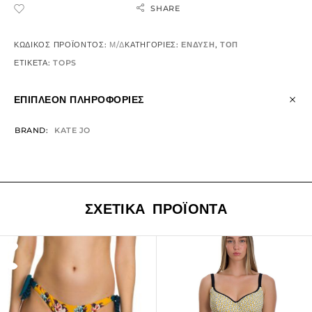
SHARE
ADD TO WISHLIST
ΚΩΔΙΚΌΣ ΠΡΟΪΌΝΤΟΣ:
Μ/Δ
ΚΑΤΗΓΟΡΊΕΣ:
ΕΝΔΥΣΗ
,
ΤΟΠ
ΕΤΙΚΈΤΑ:
TOPS
ΕΠΙΠΛΈΟΝ ΠΛΗΡΟΦΟΡΊΕΣ
BRAND
KATE JO
ΣΧΕΤΙΚΆ ΠΡΟΪΌΝΤΑ