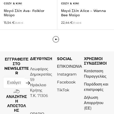
COZY & KINI
COZY & KINI
Μαγιό Σλίπ Ava- Folklor
Μαγιό Σλίπ Alice – Wanna
Μαύρο
Bee Μαύρο
15,54
€
22,44
€
25,90
€
37,40
€
ΔΙΕΥΘΥΝΣΗ
SOCIAL
ΧΡΗΣΙΜΟΙ
ΕΓΓΡΑΦΕΙΤΕ
ΣΥΝΔΕΣΜΟΙ
ΣΤΟ
ΕΠΙΚΟΙΝΩΝΙΑ
NEWSLETTE
Λεωφόρος
Κατάσταση
R
Δημοκρατίας
Instagram
Παραγγελίας
59
Facebook
Παράδοση και
Ηράκλειο
επιστροφές
TikTok
Κρήτης
Τ.Κ. 71306
ΑΝΑΖΗΤΗΣ
Δήλωση
Η
Απορρήτου
ΑΠΟΣΤΟΛ
(ΕΕ)
ΗΣ
ΩΡΑΡΙΟ