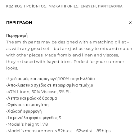
ΚΩΔΙΚΌΣ ΠΡΟΪΌΝΤΟΣ:
Μ/Δ
ΚΑΤΗΓΟΡΊΕΣ:
ΕΝΔΥΣΗ
,
ΠΑΝΤΕΛΟΝΙΑ
ΠΕΡΙΓΡΑΦΉ
Περιγραφή
The smith pants may be designed with a matching gillet –
as with any great set – but are just as easy to mix and match
with other pieces. Made from blend linen and viscose,
they’re traced with frayed trims. Perfect for your summer
looks.
•Σχεδιασμός και παραγωγή 100% στην Ελλάδα
•Αποκλειστικό σχέδιο σε περιορισμένα τεμάχια
•47% Linen, 50% Viscose, 3% El.
•Λεπτό και μαλακό ύφασμα
•Φρόντισε το με αγάπη
•Χαλαρή εφαρμογή
•Το μοντέλο φοράει μέγεθος S
•Model’s height 1.78
•Model’s measurements 82bust – 62waist – 89hips