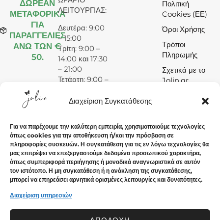
ΔΩΡΕΆΝ
Πολιτική
ΛΕΙΤΟΥΡΓΙΑΣ:
ΜΕΤΑΦΟΡΙΚΑ
Cookies (ΕΕ)
ΓΙΑ
Δευτέρα: 9:00
Όροι Χρήσης
ΠΑΡΑΓΓΕΛΙΕΣ
– 15:00
Τρόποι
ΑΝΩ ΤΩΝ €
Τρίτη: 9:00 –
Πληρωμής
50.
14:00 και 17:30
– 21:00
Σχετικά με το
Τετάρτη: 9:00 –
Jolin.gr
15:00
Πέμπτη: 9:00 –
Διαχείριση Συγκατάθεσης
14:00 και 17:30
– 21:00
Για να παρέχουμε την καλύτερη εμπειρία, χρησιμοποιούμε τεχνολογίες
Παρασκευή:
όπως cookies για την αποθήκευση ή/και την πρόσβαση σε
9:00 – 14:00
πληροφορίες συσκευών. Η συγκατάθεση για τις εν λόγω τεχνολογίες θα
και 17:30 –
μας επιτρέψει να επεξεργαστούμε δεδομένα προσωπικού χαρακτήρα,
21:00
όπως συμπεριφορά περιήγησης ή μοναδικά αναγνωριστικά σε αυτόν
τον ιστότοπο. Η μη συγκατάθεση ή η ανάκληση της συγκατάθεσης,
Σάββατο: 9:00
μπορεί να επηρεάσει αρνητικά ορισμένες λειτουργίες και δυνατότητες.
– 15:00
Κυριακή:
Διαχείριση υπηρεσιών
Κλειστά