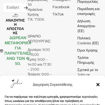
Παραγγελίας
59
Facebook
Παράδοση και
Ηράκλειο
επιστροφές
TikTok
Κρήτης
Τ.Κ. 71306
ΑΝΑΖΗΤΗΣ
Δήλωση
Η
Απορρήτου
ΑΠΟΣΤΟΛ
(ΕΕ)
ΗΣ
ΩΡΑΡΙΟ
ΔΩΡΕΆΝ
Πολιτική
ΛΕΙΤΟΥΡΓΙΑΣ:
ΜΕΤΑΦΟΡΙΚΑ
Cookies (ΕΕ)
ΓΙΑ
Δευτέρα: 9:00
Όροι Χρήσης
ΠΑΡΑΓΓΕΛΙΕΣ
– 15:00
Τρόποι
ΑΝΩ ΤΩΝ €
Τρίτη: 9:00 –
Πληρωμής
50.
14:00 και 17:30
– 21:00
Σχετικά με το
Τετάρτη: 9:00 –
Jolin.gr
15:00
Πέμπτη: 9:00 –
Διαχείριση Συγκατάθεσης
14:00 και 17:30
– 21:00
Για να παρέχουμε την καλύτερη εμπειρία, χρησιμοποιούμε τεχνολογίες
Παρασκευή:
όπως cookies για την αποθήκευση ή/και την πρόσβαση σε
9:00 – 14:00