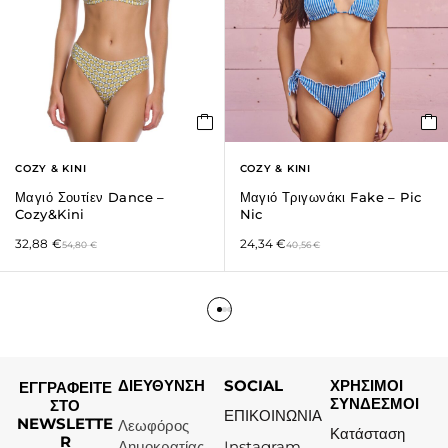
COZY & KINI
COZY & KINI
Μαγιό Σουτίεν Dance –
Μαγιό Τριγωνάκι Fake – Pic
Cozy&Kini
Nic
32,88
€
24,34
€
54,80
€
40,56
€
ΔΙΕΥΘΥΝΣΗ
SOCIAL
ΧΡΗΣΙΜΟΙ
ΕΓΓΡΑΦΕΙΤΕ
ΣΥΝΔΕΣΜΟΙ
ΣΤΟ
ΕΠΙΚΟΙΝΩΝΙΑ
NEWSLETTE
Λεωφόρος
Κατάσταση
R
Δημοκρατίας
Instagram