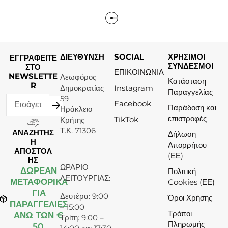
ΔΙΕΥΘΥΝΣΗ
SOCIAL
ΧΡΗΣΙΜΟΙ
ΕΓΓΡΑΦΕΙΤΕ
ΣΥΝΔΕΣΜΟΙ
ΣΤΟ
ΕΠΙΚΟΙΝΩΝΙΑ
NEWSLETTE
Λεωφόρος
Κατάσταση
R
Δημοκρατίας
Instagram
Παραγγελίας
59
Facebook
Παράδοση και
Ηράκλειο
επιστροφές
TikTok
Κρήτης
Τ.Κ. 71306
ΑΝΑΖΗΤΗΣ
Δήλωση
Η
Απορρήτου
ΑΠΟΣΤΟΛ
(ΕΕ)
ΗΣ
ΩΡΑΡΙΟ
ΔΩΡΕΆΝ
Πολιτική
ΛΕΙΤΟΥΡΓΙΑΣ:
ΜΕΤΑΦΟΡΙΚΑ
Cookies (ΕΕ)
ΓΙΑ
Δευτέρα: 9:00
Όροι Χρήσης
ΠΑΡΑΓΓΕΛΙΕΣ
– 15:00
Τρόποι
ΑΝΩ ΤΩΝ €
Τρίτη: 9:00 –
Πληρωμής
50.