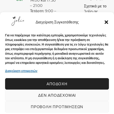
14:00 και 17:30
– 21:00
Σχετικά με το
Τετάρτη: 9:00 –
Jolin.gr
15:00
Πέμπτη: 9:00 –
Διαχείριση Συγκατάθεσης
14:00 και 17:30
– 21:00
Για να παρέχουμε την καλύτερη εμπειρία, χρησιμοποιούμε τεχνολογίες
Παρασκευή:
όπως cookies για την αποθήκευση ή/και την πρόσβαση σε
9:00 – 14:00
πληροφορίες συσκευών. Η συγκατάθεση για τις εν λόγω τεχνολογίες θα
και 17:30 –
μας επιτρέψει να επεξεργαστούμε δεδομένα προσωπικού χαρακτήρα,
21:00
όπως συμπεριφορά περιήγησης ή μοναδικά αναγνωριστικά σε αυτόν
τον ιστότοπο. Η μη συγκατάθεση ή η ανάκληση της συγκατάθεσης,
Σάββατο: 9:00
μπορεί να επηρεάσει αρνητικά ορισμένες λειτουργίες και δυνατότητες.
– 15:00
Κυριακή:
Διαχείριση υπηρεσιών
Κλειστά
ΑΠΟΔΟΧΉ
ΔΕΝ ΑΠΟΔΈΧΟΜΑΙ
© 2024 Jolin.gr - All rights reserved.. Crafted with ♡ by
Solvit I.T. Solutions & Consulting
ΠΡΟΒΟΛΉ ΠΡΟΤΙΜΉΣΕΩΝ