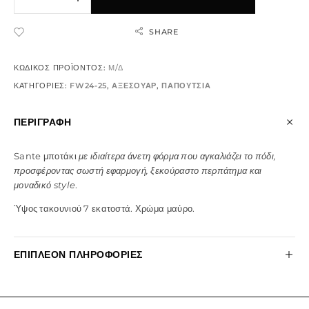
SHARE
ADD TO WISHLIST
ΚΩΔΙΚΌΣ ΠΡΟΪΌΝΤΟΣ:
Μ/Δ
ΚΑΤΗΓΟΡΊΕΣ:
FW24-25
,
ΑΞΕΣΟΥΑΡ
,
ΠΑΠΟΥΤΣΙΑ
ΠΕΡΙΓΡΑΦΉ
Sante μποτάκι
με ιδιαίτερα άνετη φόρμα που αγκαλιάζει το πόδι,
προσφέροντας σωστή εφαρμογή, ξεκούραστο περπάτημα και
μοναδικό style
.
Ύψος τακουνιού 7 εκατοστά. Χρώμα μαύρο.
ΕΠΙΠΛΈΟΝ ΠΛΗΡΟΦΟΡΊΕΣ