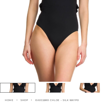
HOME
SHOP
ΟΛΌΣΩΜΟ CHLOE – SILK ΜΑΎΡΟ