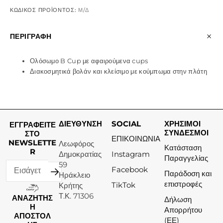
ΚΩΔΙΚΌΣ ΠΡΟΪΌΝΤΟΣ:
Μ/Δ
ΠΕΡΙΓΡΑΦΉ
Ολόσωμο B Cup με αφαιρούμενα cups
Διακοσμητικά βολάν και κλείσιμο με κούμπωμα στην πλάτη
ΔΙΕΥΘΥΝΣΗ
SOCIAL
ΧΡΗΣΙΜΟΙ
ΕΓΓΡΑΦΕΙΤΕ
ΣΥΝΔΕΣΜΟΙ
ΣΤΟ
ΕΠΙΚΟΙΝΩΝΙΑ
NEWSLETTE
Λεωφόρος
Κατάσταση
R
Δημοκρατίας
Instagram
Παραγγελίας
59
Facebook
Παράδοση και
Ηράκλειο
επιστροφές
TikTok
Κρήτης
Τ.Κ. 71306
ΑΝΑΖΗΤΗΣ
Δήλωση
Η
Απορρήτου
ΑΠΟΣΤΟΛ
(ΕΕ)