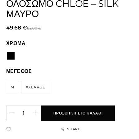
ΟΛΌΣΩΜΟ CHLOE – SILK
ΜΑΎΡΟ
49,68
€
82,80
€
ΧΡΩΜΑ
ΜΕΓΕΘΟΣ
M
XXLARGE
ΠΡΟΣΘΉΚΗ ΣΤΟ ΚΑΛΆΘΙ
SHARE
ADD TO WISHLIST