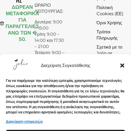
ΗΣ
ΩΡΑΡΙΟ
ΔΩΡΕΆΝ
Πολιτική
ΛΕΙΤΟΥΡΓΙΑΣ:
ΜΕΤΑΦΟΡΙΚΑ
Cookies (ΕΕ)
ΓΙΑ
Δευτέρα: 9:00
Όροι Χρήσης
ΠΑΡΑΓΓΕΛΙΕΣ
– 15:00
Τρόποι
ΑΝΩ ΤΩΝ €
Τρίτη: 9:00 –
Πληρωμής
50.
14:00 και 17:30
– 21:00
Σχετικά με το
Τετάρτη: 9:00 –
Jolin.gr
15:00
Πέμπτη: 9:00 –
Διαχείριση Συγκατάθεσης
14:00 και 17:30
– 21:00
Για να παρέχουμε την καλύτερη εμπειρία, χρησιμοποιούμε τεχνολογίες
Παρασκευή:
όπως cookies για την αποθήκευση ή/και την πρόσβαση σε
9:00 – 14:00
πληροφορίες συσκευών. Η συγκατάθεση για τις εν λόγω τεχνολογίες θα
και 17:30 –
μας επιτρέψει να επεξεργαστούμε δεδομένα προσωπικού χαρακτήρα,
21:00
όπως συμπεριφορά περιήγησης ή μοναδικά αναγνωριστικά σε αυτόν
τον ιστότοπο. Η μη συγκατάθεση ή η ανάκληση της συγκατάθεσης,
Σάββατο: 9:00
μπορεί να επηρεάσει αρνητικά ορισμένες λειτουργίες και δυνατότητες.
– 15:00
Κυριακή:
Διαχείριση υπηρεσιών
Κλειστά