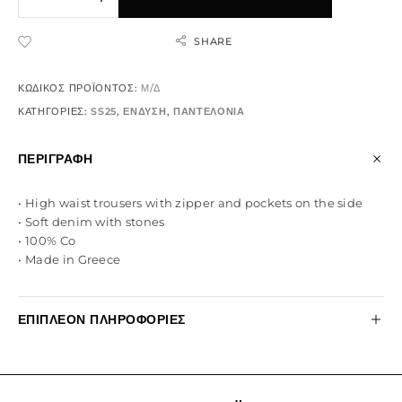
SHARE
ADD TO WISHLIST
ΚΩΔΙΚΌΣ ΠΡΟΪΌΝΤΟΣ:
Μ/Δ
ΚΑΤΗΓΟΡΊΕΣ:
SS25
,
ΕΝΔΥΣΗ
,
ΠΑΝΤΕΛΟΝΙΑ
ΠΕΡΙΓΡΑΦΉ
•⁠ ⁠High waist trousers with zipper and pockets on the side
•⁠ ⁠Soft denim with stones
•⁠ ⁠100% Co
•⁠ ⁠Made in Greece
ΕΠΙΠΛΈΟΝ ΠΛΗΡΟΦΟΡΊΕΣ