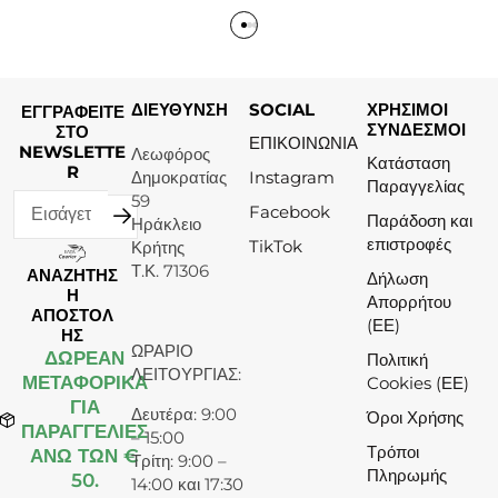
ΔΙΕΥΘΥΝΣΗ
SOCIAL
ΧΡΗΣΙΜΟΙ
ΕΓΓΡΑΦΕΙΤΕ
ΣΥΝΔΕΣΜΟΙ
ΣΤΟ
ΕΠΙΚΟΙΝΩΝΙΑ
NEWSLETTE
Λεωφόρος
Κατάσταση
R
Δημοκρατίας
Instagram
Παραγγελίας
59
Facebook
Παράδοση και
Ηράκλειο
επιστροφές
TikTok
Κρήτης
Τ.Κ. 71306
ΑΝΑΖΗΤΗΣ
Δήλωση
Η
Απορρήτου
ΑΠΟΣΤΟΛ
(ΕΕ)
ΗΣ
ΩΡΑΡΙΟ
ΔΩΡΕΆΝ
Πολιτική
ΛΕΙΤΟΥΡΓΙΑΣ:
ΜΕΤΑΦΟΡΙΚΑ
Cookies (ΕΕ)
ΓΙΑ
Δευτέρα: 9:00
Όροι Χρήσης
ΠΑΡΑΓΓΕΛΙΕΣ
– 15:00
Τρόποι
ΑΝΩ ΤΩΝ €
Τρίτη: 9:00 –
Πληρωμής
50.
14:00 και 17:30