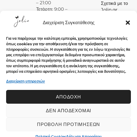
– 21:00
Σχετικά με το
Τετάρτη: 9:00 –
Jolin.gr
15:00
Πέμπτη: 9:00 –
Διαχείριση Συγκατάθεσης
14:00 και 17:30
– 21:00
Για να παρέχουμε την καλύτερη εμπειρία, χρησιμοποιούμε τεχνολογίες
Παρασκευή:
όπως cookies για την αποθήκευση ή/και την πρόσβαση σε
9:00 – 14:00
πληροφορίες συσκευών. Η συγκατάθεση για τις εν λόγω τεχνολογίες θα
και 17:30 –
μας επιτρέψει να επεξεργαστούμε δεδομένα προσωπικού χαρακτήρα,
21:00
όπως συμπεριφορά περιήγησης ή μοναδικά αναγνωριστικά σε αυτόν
τον ιστότοπο. Η μη συγκατάθεση ή η ανάκληση της συγκατάθεσης,
Σάββατο: 9:00
μπορεί να επηρεάσει αρνητικά ορισμένες λειτουργίες και δυνατότητες.
– 15:00
Κυριακή:
Διαχείριση υπηρεσιών
Κλειστά
ΑΠΟΔΟΧΉ
ΔΕΝ ΑΠΟΔΈΧΟΜΑΙ
© 2024 Jolin.gr - All rights reserved.. Crafted with ♡ by
Solvit I.T. Solutions & Consulting
ΠΡΟΒΟΛΉ ΠΡΟΤΙΜΉΣΕΩΝ
Πολιτική Cookies
Δήλωση Απορρήτου