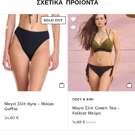
ΣΧΕΤΙΚΆ ΠΡΟΪΌΝΤΑ
SOLD OUT
COZY & KINI
Μαγιό Σλίπ Kyra – Μαύρο
Μαγιό Σλιπ Green Tea –
Goffre
Folklor Μαύρο
24,80
€
14,88
€
24,80
€