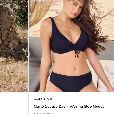
COZY & KINI
Μαγιό Σουτιέν Zoe – Wanna Bee Μαύρο
40,20
€