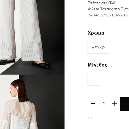
Τσέπες στο Πλάι
Φιλέτο Τσέπες στο Πίσ
74%POLYESTER-20
Χρώμα
ΛΕΥΚΟ
Μέγεθος
L
ADD TO WISHLIST