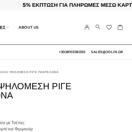
5% ΕΚΠΤΩΣΗ ΓΙΑ ΠΛΗΡΩΜΕΣ ΜΕΣΩ ΚΑΡΤΑΣ | 
ΕΣ
ABOUT US
+302810336030
SALES@JOLIN.GR
JAVU ΨΗΛΌΜΕΣΗ ΡΙΓΈ ΠΑΝΤΕΛΌΝΑ
ΨΗΛΌΜΕΣΗ ΡΙΓΈ
ΌΝΑ
όνα με Τσέπες
υμπί και Φερμουάρ