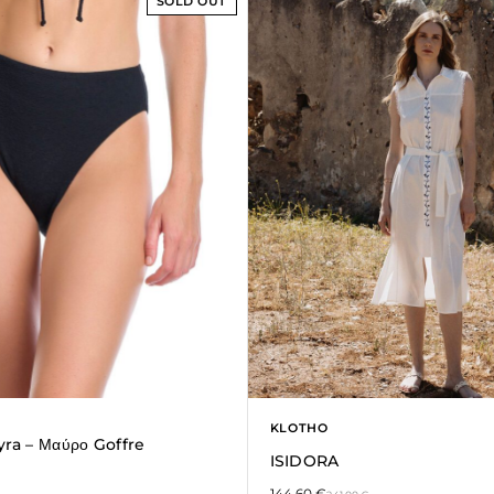
SOLD OUT
KLOTHO
yra – Μαύρο Goffre
ISIDORA
144,60
€