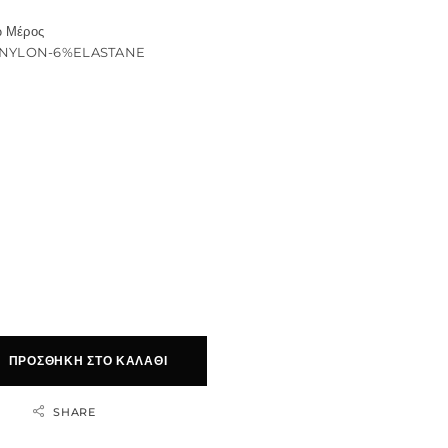
ω Μέρος
%NYLON-6%ELASTANE
ΠΡΟΣΘΉΚΗ ΣΤΟ ΚΑΛΆΘΙ
SHARE