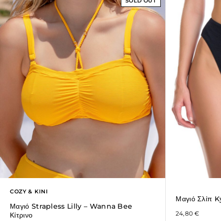
SOLD OUT
COZY & KINI
Μαγιό Σλίπ K
Μαγιό Strapless Lilly – Wanna Bee
24,80
€
Κίτρινο