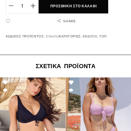
ΠΡΟΣΘΉΚΗ ΣΤΟ ΚΑΛΆΘΙ
SHARE
ADD TO WISHLIST
ΚΩΔΙΚΌΣ ΠΡΟΪΌΝΤΟΣ:
D34052
ΚΑΤΗΓΟΡΊΕΣ:
ΕΝΔΥΣΗ
,
ΤΟΠ
ΣΧΕΤΙΚΆ ΠΡΟΪΌΝΤΑ