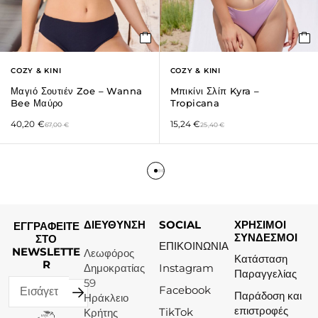
COZY & KINI
COZY & KINI
Μαγιό Σουτιέν Zoe – Wanna
Mπικίνι Σλίπ Kyra –
Bee Μαύρο
Tropicana
40,20
€
15,24
€
67,00
€
25,40
€
ΔΙΕΥΘΥΝΣΗ
SOCIAL
ΧΡΗΣΙΜΟΙ
ΕΓΓΡΑΦΕΙΤΕ
ΣΥΝΔΕΣΜΟΙ
ΣΤΟ
ΕΠΙΚΟΙΝΩΝΙΑ
NEWSLETTE
Λεωφόρος
Κατάσταση
R
Δημοκρατίας
Instagram
Παραγγελίας
59
Facebook
Παράδοση και
Ηράκλειο
επιστροφές
TikTok
Κρήτης