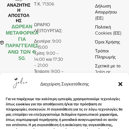
Τ.Κ. 71306
ΑΝΑΖΗΤΗΣ
Δήλωση
Η
Απορρήτου
ΑΠΟΣΤΟΛ
(ΕΕ)
ΗΣ
ΩΡΑΡΙΟ
ΔΩΡΕΆΝ
Πολιτική
ΛΕΙΤΟΥΡΓΙΑΣ:
ΜΕΤΑΦΟΡΙΚΑ
Cookies (ΕΕ)
ΓΙΑ
Δευτέρα: 9:00
Όροι Χρήσης
ΠΑΡΑΓΓΕΛΙΕΣ
– 15:00
Τρόποι
ΑΝΩ ΤΩΝ €
Τρίτη: 9:00 –
Πληρωμής
50.
14:00 και 17:30
– 21:00
Σχετικά με το
Τετάρτη: 9:00 –
Jolin.gr
15:00
Πέμπτη: 9:00 –
Διαχείριση Συγκατάθεσης
14:00 και 17:30
– 21:00
Για να παρέχουμε την καλύτερη εμπειρία, χρησιμοποιούμε τεχνολογίες
Παρασκευή:
όπως cookies για την αποθήκευση ή/και την πρόσβαση σε
9:00 – 14:00
πληροφορίες συσκευών. Η συγκατάθεση για τις εν λόγω τεχνολογίες θα
και 17:30 –
μας επιτρέψει να επεξεργαστούμε δεδομένα προσωπικού χαρακτήρα,
21:00
όπως συμπεριφορά περιήγησης ή μοναδικά αναγνωριστικά σε αυτόν
τον ιστότοπο. Η μη συγκατάθεση ή η ανάκληση της συγκατάθεσης,
Σάββατο: 9:00