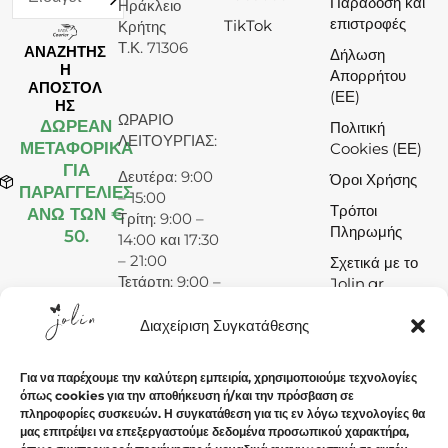
Παράδοση και
Ηράκλειο
επιστροφές
TikTok
Κρήτης
Τ.Κ. 71306
ΑΝΑΖΗΤΗΣ
Δήλωση
Η
Απορρήτου
ΑΠΟΣΤΟΛ
(ΕΕ)
ΗΣ
ΩΡΑΡΙΟ
ΔΩΡΕΆΝ
Πολιτική
ΛΕΙΤΟΥΡΓΙΑΣ:
ΜΕΤΑΦΟΡΙΚΑ
Cookies (ΕΕ)
ΓΙΑ
Δευτέρα: 9:00
Όροι Χρήσης
ΠΑΡΑΓΓΕΛΙΕΣ
– 15:00
Τρόποι
ΑΝΩ ΤΩΝ €
Τρίτη: 9:00 –
Πληρωμής
50.
14:00 και 17:30
– 21:00
Σχετικά με το
Τετάρτη: 9:00 –
Jolin.gr
15:00
Πέμπτη: 9:00 –
Διαχείριση Συγκατάθεσης
14:00 και 17:30
– 21:00
Για να παρέχουμε την καλύτερη εμπειρία, χρησιμοποιούμε τεχνολογίες
Παρασκευή:
όπως cookies για την αποθήκευση ή/και την πρόσβαση σε
9:00 – 14:00
πληροφορίες συσκευών. Η συγκατάθεση για τις εν λόγω τεχνολογίες θα
και 17:30 –
μας επιτρέψει να επεξεργαστούμε δεδομένα προσωπικού χαρακτήρα,