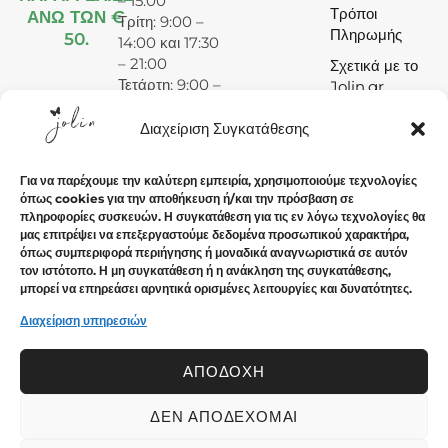
– 15:00
Τρόποι
ΑΝΩ ΤΩΝ €
Τρίτη: 9:00 –
Πληρωμής
50.
14:00 και 17:30
– 21:00
Σχετικά με το
Τετάρτη: 9:00 –
Jolin.gr
15:00
Πέμπτη: 9:00 –
Διαχείριση Συγκατάθεσης
14:00 και 17:30
– 21:00
Για να παρέχουμε την καλύτερη εμπειρία, χρησιμοποιούμε τεχνολογίες
Παρασκευή:
όπως cookies για την αποθήκευση ή/και την πρόσβαση σε
9:00 – 14:00
πληροφορίες συσκευών. Η συγκατάθεση για τις εν λόγω τεχνολογίες θα
και 17:30 –
μας επιτρέψει να επεξεργαστούμε δεδομένα προσωπικού χαρακτήρα,
21:00
όπως συμπεριφορά περιήγησης ή μοναδικά αναγνωριστικά σε αυτόν
τον ιστότοπο. Η μη συγκατάθεση ή η ανάκληση της συγκατάθεσης,
Σάββατο: 9:00
μπορεί να επηρεάσει αρνητικά ορισμένες λειτουργίες και δυνατότητες.
– 15:00
Κυριακή:
Διαχείριση υπηρεσιών
Κλειστά
ΑΠΟΔΟΧΉ
ΔΕΝ ΑΠΟΔΈΧΟΜΑΙ
© 2024 Jolin.gr - All rights reserved.. Crafted with ♡ by
Solvit I.T. Solutions & Consulting