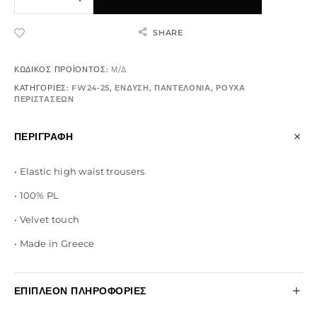
SHARE
ADD TO WISHLIST
ΚΩΔΙΚΌΣ ΠΡΟΪΌΝΤΟΣ:
Μ/Δ
ΚΑΤΗΓΟΡΊΕΣ:
FW24-25
,
ΕΝΔΥΣΗ
,
ΠΑΝΤΕΛΟΝΙΑ
,
ΡΟΥΧΑ
ΠΕΡΙΣΤΑΣΕΩΝ
ΠΕΡΙΓΡΑΦΉ
• Elastic high waist trousers
• 100% PL
• Velvet touch
• Made in Greece
ΕΠΙΠΛΈΟΝ ΠΛΗΡΟΦΟΡΊΕΣ