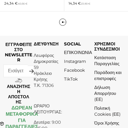
24,34
€
14,34
€
40,56
€
23,90
€
ΔΙΕΥΘΥΝΣΗ
SOCIAL
ΧΡΗΣΙΜΟΙ
ΕΓΓΡΑΦΕΙΤΕ
ΣΥΝΔΕΣΜΟΙ
ΣΤΟ
ΕΠΙΚΟΙΝΩΝΙΑ
NEWSLETTE
Λεωφόρος
Κατάσταση
R
Δημοκρατίας
Instagram
Παραγγελίας
59
Facebook
Παράδοση και
Ηράκλειο
επιστροφές
TikTok
Κρήτης
Τ.Κ. 71306
ΑΝΑΖΗΤΗΣ
Δήλωση
Η
Απορρήτου
ΑΠΟΣΤΟΛ
(ΕΕ)
ΗΣ
ΩΡΑΡΙΟ
ΔΩΡΕΆΝ
Πολιτική
ΛΕΙΤΟΥΡΓΙΑΣ:
ΜΕΤΑΦΟΡΙΚΑ
Cookies (ΕΕ)
ΓΙΑ
Δευτέρα: 9:00
Όροι Χρήσης
ΠΑΡΑΓΓΕΛΙΕΣ