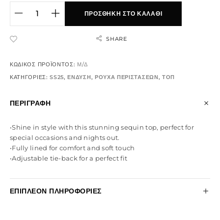
ΠΡΟΣΘΉΚΗ ΣΤΟ ΚΑΛΆΘΙ
SHARE
ADD TO WISHLIST
ΚΩΔΙΚΌΣ ΠΡΟΪΌΝΤΟΣ:
Μ/Δ
ΚΑΤΗΓΟΡΊΕΣ:
SS25
,
ΕΝΔΥΣΗ
,
ΡΟΥΧΑ ΠΕΡΙΣΤΑΣΕΩΝ
,
ΤΟΠ
ΠΕΡΙΓΡΑΦΉ
•Shine in style with this stunning sequin top, perfect for
special occasions and nights out.
•Fully lined for comfort and soft touch
•Adjustable tie-back for a perfect fit
ΕΠΙΠΛΈΟΝ ΠΛΗΡΟΦΟΡΊΕΣ