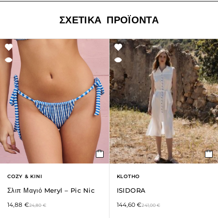
ΣΧΕΤΙΚΆ ΠΡΟΪΌΝΤΑ
COZY & KINI
KLOTHO
Σλιπ Μαγιό Meryl – Pic Nic
ISIDORA
14,88
€
144,60
€
24,80
€
241,00
€