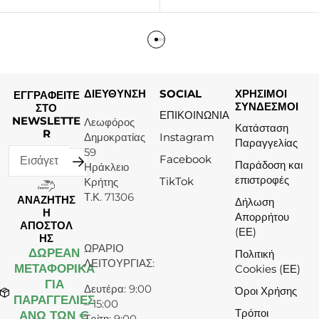
ΔΙΕΥΘΥΝΣΗ
SOCIAL
ΧΡΗΣΙΜΟΙ
ΕΓΓΡΑΦΕΙΤΕ
ΣΥΝΔΕΣΜΟΙ
ΣΤΟ
ΕΠΙΚΟΙΝΩΝΙΑ
NEWSLETTE
Λεωφόρος
Κατάσταση
R
Δημοκρατίας
Instagram
Παραγγελίας
59
Facebook
Παράδοση και
Ηράκλειο
επιστροφές
TikTok
Κρήτης
Τ.Κ. 71306
ΑΝΑΖΗΤΗΣ
Δήλωση
Η
Απορρήτου
ΑΠΟΣΤΟΛ
(ΕΕ)
ΗΣ
ΩΡΑΡΙΟ
ΔΩΡΕΆΝ
Πολιτική
ΛΕΙΤΟΥΡΓΙΑΣ:
ΜΕΤΑΦΟΡΙΚΑ
Cookies (ΕΕ)
ΓΙΑ
Δευτέρα: 9:00
Όροι Χρήσης
ΠΑΡΑΓΓΕΛΙΕΣ
– 15:00
Τρόποι
ΑΝΩ ΤΩΝ €
Τρίτη: 9:00 –