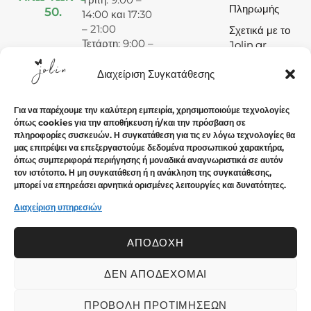
Πληρωμής
50.
14:00 και 17:30
– 21:00
Σχετικά με το
Τετάρτη: 9:00 –
Jolin.gr
15:00
Πέμπτη: 9:00 –
Διαχείριση Συγκατάθεσης
14:00 και 17:30
– 21:00
Για να παρέχουμε την καλύτερη εμπειρία, χρησιμοποιούμε τεχνολογίες
Παρασκευή:
όπως cookies για την αποθήκευση ή/και την πρόσβαση σε
9:00 – 14:00
πληροφορίες συσκευών. Η συγκατάθεση για τις εν λόγω τεχνολογίες θα
και 17:30 –
μας επιτρέψει να επεξεργαστούμε δεδομένα προσωπικού χαρακτήρα,
21:00
όπως συμπεριφορά περιήγησης ή μοναδικά αναγνωριστικά σε αυτόν
τον ιστότοπο. Η μη συγκατάθεση ή η ανάκληση της συγκατάθεσης,
Σάββατο: 9:00
μπορεί να επηρεάσει αρνητικά ορισμένες λειτουργίες και δυνατότητες.
– 15:00
Κυριακή:
Διαχείριση υπηρεσιών
Κλειστά
ΑΠΟΔΟΧΉ
ΔΕΝ ΑΠΟΔΈΧΟΜΑΙ
© 2024 Jolin.gr - All rights reserved.. Crafted with ♡ by
Solvit I.T. Solutions & Consulting
ΠΡΟΒΟΛΉ ΠΡΟΤΙΜΉΣΕΩΝ