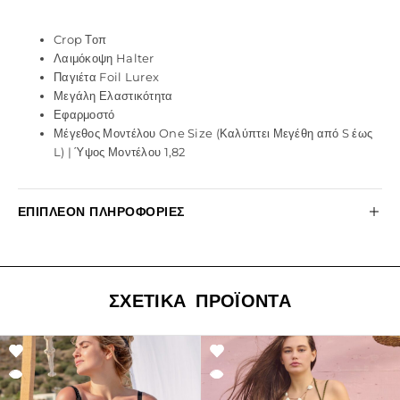
Crop Τοπ
Λαιμόκοψη Halter
Παγιέτα Foil Lurex
Μεγάλη Ελαστικότητα
Εφαρμοστό
Μέγεθος Μοντέλου One Size (Καλύπτει Μεγέθη από S έως
L) | Ύψος Μοντέλου 1,82
ΕΠΙΠΛΈΟΝ ΠΛΗΡΟΦΟΡΊΕΣ
ΣΧΕΤΙΚΆ ΠΡΟΪΌΝΤΑ