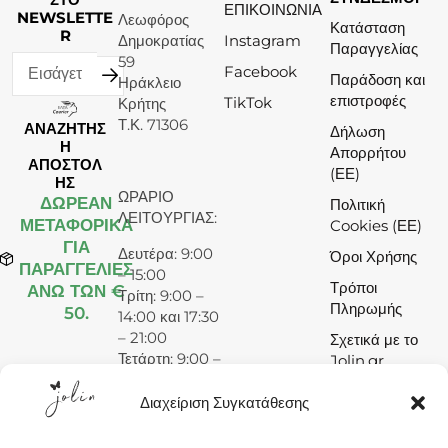
ΕΠΙΚΟΙΝΩΝΙΑ
NEWSLETTE
Λεωφόρος
Κατάσταση
R
Δημοκρατίας
Instagram
Παραγγελίας
59
Facebook
Παράδοση και
Ηράκλειο
επιστροφές
TikTok
Κρήτης
Τ.Κ. 71306
ΑΝΑΖΗΤΗΣ
Δήλωση
Η
Απορρήτου
ΑΠΟΣΤΟΛ
(ΕΕ)
ΗΣ
ΩΡΑΡΙΟ
ΔΩΡΕΆΝ
Πολιτική
ΛΕΙΤΟΥΡΓΙΑΣ:
ΜΕΤΑΦΟΡΙΚΑ
Cookies (ΕΕ)
ΓΙΑ
Δευτέρα: 9:00
Όροι Χρήσης
ΠΑΡΑΓΓΕΛΙΕΣ
– 15:00
Τρόποι
ΑΝΩ ΤΩΝ €
Τρίτη: 9:00 –
Πληρωμής
50.
14:00 και 17:30
– 21:00
Σχετικά με το
Τετάρτη: 9:00 –
Jolin.gr
15:00
Πέμπτη: 9:00 –
Διαχείριση Συγκατάθεσης
14:00 και 17:30
– 21:00