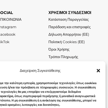
SOCIAL
ΧΡΗΣΙΜΟΙ ΣΥΝΔΕΣΜΟΙ
ΕΠΙΚΟΙΝΩΝΙΑ
Κατάσταση Παραγγελίας
nstagram
Παράδοση και επιστροφές
Facebook
Δήλωση Απορρήτου (ΕΕ)
ikTok
Πολιτική Cookies (ΕΕ)
Όροι Χρήσης
Τρόποι Πληρωμής
Σχετικά με το Jolin.gr
Διαχείριση Συγκατάθεσης
υμε την καλύτερη εμπειρία, χρησιμοποιούμε τεχνολογίες όπως cookies
κευση ή/και την πρόσβαση σε πληροφορίες συσκευών. Η συγκατάθεση
ω τεχνολογίες θα μας επιτρέψει να επεξεργαστούμε δεδομένα
αρακτήρα, όπως συμπεριφορά περιήγησης ή μοναδικά αναγνωριστικά
ιστότοπο. Η μη συγκατάθεση ή η ανάκληση της συγκατάθεσης, μπορεί να
τικά ορισμένες λειτουργίες και δυνατότητες.