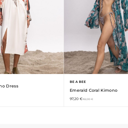
BE A BEE
no Dress
Emerald Coral Kimono
97,20
€
162,00
€