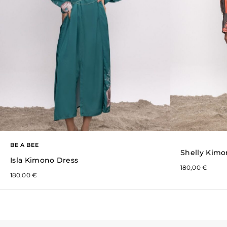
BE A BEE
Shelly Kimo
Isla Kimono Dress
180,00
€
180,00
€