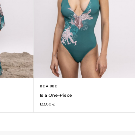
BE A BEE
Isla One-Piece
123,00
€