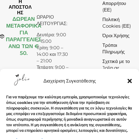
Η
Απορρήτου
ΑΠΟΣΤΟΛ
(ΕΕ)
ΗΣ
ΩΡΑΡΙΟ
ΔΩΡΕΆΝ
Πολιτική
ΛΕΙΤΟΥΡΓΙΑΣ:
ΜΕΤΑΦΟΡΙΚΑ
Cookies (ΕΕ)
ΓΙΑ
Δευτέρα: 9:00
Όροι Χρήσης
ΠΑΡΑΓΓΕΛΙΕΣ
– 15:00
Τρόποι
ΑΝΩ ΤΩΝ €
Τρίτη: 9:00 –
Πληρωμής
50.
14:00 και 17:30
– 21:00
Σχετικά με το
Τετάρτη: 9:00 –
Jolin.gr
15:00
Πέμπτη: 9:00 –
Διαχείριση Συγκατάθεσης
14:00 και 17:30
– 21:00
Για να παρέχουμε την καλύτερη εμπειρία, χρησιμοποιούμε τεχνολογίες
Παρασκευή:
όπως cookies για την αποθήκευση ή/και την πρόσβαση σε
9:00 – 14:00
πληροφορίες συσκευών. Η συγκατάθεση για τις εν λόγω τεχνολογίες θα
και 17:30 –
μας επιτρέψει να επεξεργαστούμε δεδομένα προσωπικού χαρακτήρα,
21:00
όπως συμπεριφορά περιήγησης ή μοναδικά αναγνωριστικά σε αυτόν
τον ιστότοπο. Η μη συγκατάθεση ή η ανάκληση της συγκατάθεσης,
Σάββατο: 9:00
μπορεί να επηρεάσει αρνητικά ορισμένες λειτουργίες και δυνατότητες.
– 15:00
Κυριακή: