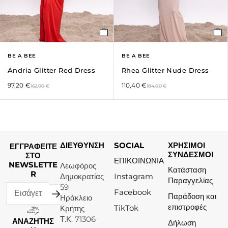
BE A BEE
BE A BEE
Andria Glitter Red Dress
Rhea Glitter Nude Dress
97,20
€
110,40
€
162,00
€
184,00
€
ΔΙΕΥΘΥΝΣΗ
SOCIAL
ΧΡΗΣΙΜΟΙ
ΕΓΓΡΑΦΕΙΤΕ
ΣΥΝΔΕΣΜΟΙ
ΣΤΟ
ΕΠΙΚΟΙΝΩΝΙΑ
NEWSLETTE
Λεωφόρος
Κατάσταση
R
Δημοκρατίας
Instagram
Παραγγελίας
59
Facebook
Παράδοση και
Ηράκλειο
επιστροφές
TikTok
Κρήτης
Τ.Κ. 71306
ΑΝΑΖΗΤΗΣ
Δήλωση