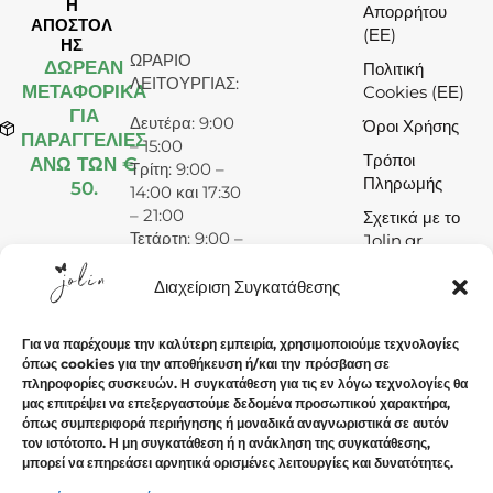
Η
Απορρήτου
ΑΠΟΣΤΟΛ
(ΕΕ)
ΗΣ
ΩΡΑΡΙΟ
ΔΩΡΕΆΝ
Πολιτική
ΛΕΙΤΟΥΡΓΙΑΣ:
ΜΕΤΑΦΟΡΙΚΑ
Cookies (ΕΕ)
ΓΙΑ
Δευτέρα: 9:00
Όροι Χρήσης
ΠΑΡΑΓΓΕΛΙΕΣ
– 15:00
Τρόποι
ΑΝΩ ΤΩΝ €
Τρίτη: 9:00 –
Πληρωμής
50.
14:00 και 17:30
– 21:00
Σχετικά με το
Τετάρτη: 9:00 –
Jolin.gr
15:00
Πέμπτη: 9:00 –
Διαχείριση Συγκατάθεσης
14:00 και 17:30
– 21:00
Για να παρέχουμε την καλύτερη εμπειρία, χρησιμοποιούμε τεχνολογίες
Παρασκευή:
όπως cookies για την αποθήκευση ή/και την πρόσβαση σε
9:00 – 14:00
πληροφορίες συσκευών. Η συγκατάθεση για τις εν λόγω τεχνολογίες θα
και 17:30 –
μας επιτρέψει να επεξεργαστούμε δεδομένα προσωπικού χαρακτήρα,
21:00
όπως συμπεριφορά περιήγησης ή μοναδικά αναγνωριστικά σε αυτόν
τον ιστότοπο. Η μη συγκατάθεση ή η ανάκληση της συγκατάθεσης,
Σάββατο: 9:00
μπορεί να επηρεάσει αρνητικά ορισμένες λειτουργίες και δυνατότητες.
– 15:00
Κυριακή: