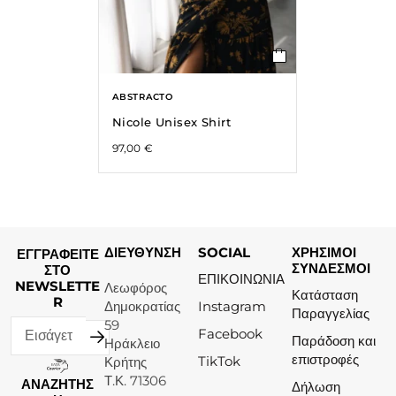
ABSTRACTO
Nicole Unisex Shirt
97,00
€
ΔΙΕΥΘΥΝΣΗ
SOCIAL
ΧΡΗΣΙΜΟΙ
ΕΓΓΡΑΦΕΙΤΕ
ΣΥΝΔΕΣΜΟΙ
ΣΤΟ
ΕΠΙΚΟΙΝΩΝΙΑ
NEWSLETTE
Λεωφόρος
Κατάσταση
R
Δημοκρατίας
Instagram
Παραγγελίας
59
Facebook
Παράδοση και
Ηράκλειο
επιστροφές
TikTok
Κρήτης
Τ.Κ. 71306
ΑΝΑΖΗΤΗΣ
Δήλωση