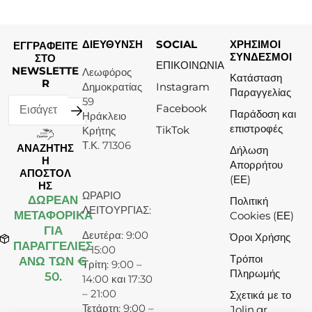
ΔΙΕΥΘΥΝΣΗ
SOCIAL
ΧΡΗΣΙΜΟΙ
ΕΓΓΡΑΦΕΙΤΕ
ΣΥΝΔΕΣΜΟΙ
ΣΤΟ
ΕΠΙΚΟΙΝΩΝΙΑ
NEWSLETTE
Λεωφόρος
Κατάσταση
R
Δημοκρατίας
Instagram
Παραγγελίας
59
Facebook
Παράδοση και
Ηράκλειο
επιστροφές
TikTok
Κρήτης
Τ.Κ. 71306
ΑΝΑΖΗΤΗΣ
Δήλωση
Η
Απορρήτου
ΑΠΟΣΤΟΛ
(ΕΕ)
ΗΣ
ΩΡΑΡΙΟ
ΔΩΡΕΆΝ
Πολιτική
ΛΕΙΤΟΥΡΓΙΑΣ:
ΜΕΤΑΦΟΡΙΚΑ
Cookies (ΕΕ)
ΓΙΑ
Δευτέρα: 9:00
Όροι Χρήσης
ΠΑΡΑΓΓΕΛΙΕΣ
– 15:00
Τρόποι
ΑΝΩ ΤΩΝ €
Τρίτη: 9:00 –
Πληρωμής
50.
14:00 και 17:30
– 21:00
Σχετικά με το
Τετάρτη: 9:00 –
Jolin.gr