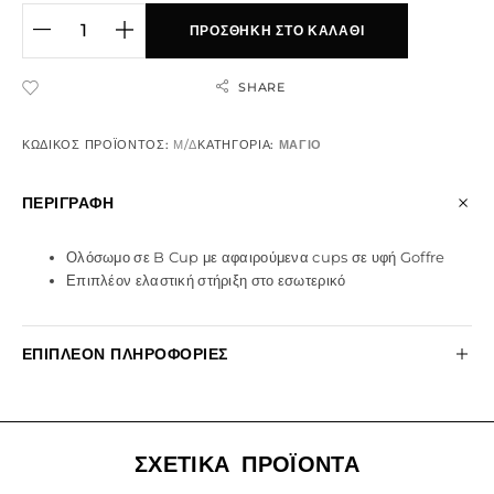
ΠΡΟΣΘΉΚΗ ΣΤΟ ΚΑΛΆΘΙ
SHARE
ADD TO WISHLIST
ΚΩΔΙΚΌΣ ΠΡΟΪΌΝΤΟΣ:
Μ/Δ
ΚΑΤΗΓΟΡΊΑ:
ΜΑΓΙΟ
ΠΕΡΙΓΡΑΦΉ
Ολόσωμο σε B Cup με αφαιρούμενα cups σε υφή Goffre
Επιπλέον ελαστική στήριξη στο εσωτερικό
ΕΠΙΠΛΈΟΝ ΠΛΗΡΟΦΟΡΊΕΣ
ΣΧΕΤΙΚΆ ΠΡΟΪΌΝΤΑ