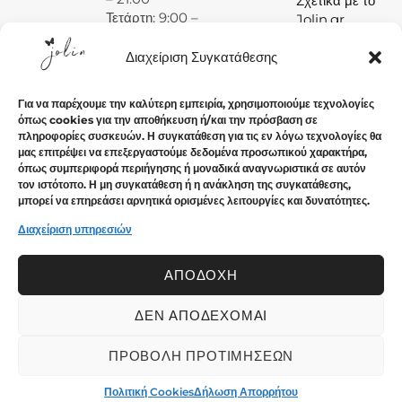
Σχετικά με το
Τετάρτη: 9:00 –
Jolin.gr
15:00
Πέμπτη: 9:00 –
Διαχείριση Συγκατάθεσης
14:00 και 17:30
– 21:00
Για να παρέχουμε την καλύτερη εμπειρία, χρησιμοποιούμε τεχνολογίες
Παρασκευή:
όπως cookies για την αποθήκευση ή/και την πρόσβαση σε
9:00 – 14:00
πληροφορίες συσκευών. Η συγκατάθεση για τις εν λόγω τεχνολογίες θα
και 17:30 –
μας επιτρέψει να επεξεργαστούμε δεδομένα προσωπικού χαρακτήρα,
21:00
όπως συμπεριφορά περιήγησης ή μοναδικά αναγνωριστικά σε αυτόν
τον ιστότοπο. Η μη συγκατάθεση ή η ανάκληση της συγκατάθεσης,
Σάββατο: 9:00
μπορεί να επηρεάσει αρνητικά ορισμένες λειτουργίες και δυνατότητες.
– 15:00
Κυριακή:
Διαχείριση υπηρεσιών
Κλειστά
ΑΠΟΔΟΧΉ
ΔΕΝ ΑΠΟΔΈΧΟΜΑΙ
© 2024 Jolin.gr - All rights reserved.. Crafted with ♡ by
Solvit I.T. Solutions & Consulting
ΠΡΟΒΟΛΉ ΠΡΟΤΙΜΉΣΕΩΝ
Πολιτική Cookies
Δήλωση Απορρήτου