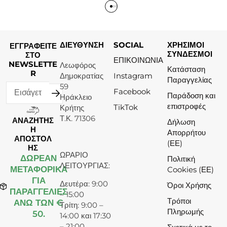
ΔΙΕΥΘΥΝΣΗ
SOCIAL
ΧΡΗΣΙΜΟΙ
ΕΓΓΡΑΦΕΙΤΕ
ΣΥΝΔΕΣΜΟΙ
ΣΤΟ
ΕΠΙΚΟΙΝΩΝΙΑ
NEWSLETTE
Λεωφόρος
Κατάσταση
R
Δημοκρατίας
Instagram
Παραγγελίας
59
Facebook
Παράδοση και
Ηράκλειο
επιστροφές
TikTok
Κρήτης
Τ.Κ. 71306
ΑΝΑΖΗΤΗΣ
Δήλωση
Η
Απορρήτου
ΑΠΟΣΤΟΛ
(ΕΕ)
ΗΣ
ΩΡΑΡΙΟ
ΔΩΡΕΆΝ
Πολιτική
ΛΕΙΤΟΥΡΓΙΑΣ:
ΜΕΤΑΦΟΡΙΚΑ
Cookies (ΕΕ)
ΓΙΑ
Δευτέρα: 9:00
Όροι Χρήσης
ΠΑΡΑΓΓΕΛΙΕΣ
– 15:00
Τρόποι
ΑΝΩ ΤΩΝ €
Τρίτη: 9:00 –
Πληρωμής
50.
14:00 και 17:30
– 21:00