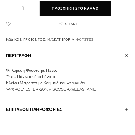
ΠΡΟΣΘΉΚΗ ΣΤΟ ΚΑΛΆΘΙ
SHARE
ADD TO WISHLIST
ΚΩΔΙΚΌΣ ΠΡΟΪΌΝΤΟΣ:
Μ/Δ
ΚΑΤΗΓΟΡΊΑ:
ΦΟΥΣΤΕΣ
ΠΕΡΙΓΡΑΦΉ
Ψηλόμεση Φούστα με Πιέτες
Ύψος Πάνω από το Γόνατο
Κλείνει Μπροστά με Κουμπιά και Φερμουάρ
74%POLYESTER-20%VISCOSE-6%ELASTANE
ΕΠΙΠΛΈΟΝ ΠΛΗΡΟΦΟΡΊΕΣ