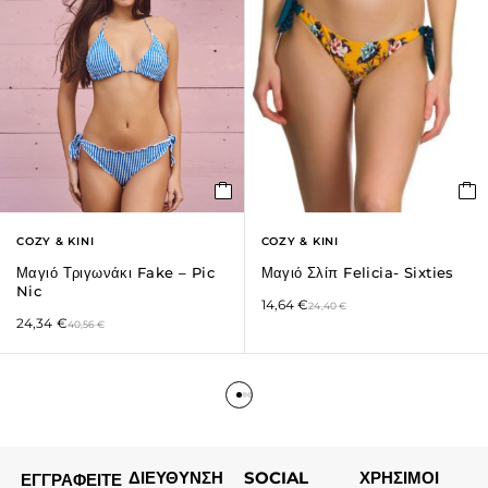
COZY & KINI
COZY & KINI
Μαγιό Τριγωνάκι Fake – Pic
Μαγιό Σλίπ Felicia- Sixties
Nic
14,64
€
24,40
€
24,34
€
40,56
€
ΔΙΕΥΘΥΝΣΗ
SOCIAL
ΧΡΗΣΙΜΟΙ
ΕΓΓΡΑΦΕΙΤΕ