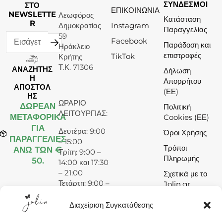
ΣΥΝΔΕΣΜΟΙ
ΣΤΟ
ΕΠΙΚΟΙΝΩΝΙΑ
NEWSLETTE
Λεωφόρος
Κατάσταση
R
Δημοκρατίας
Instagram
Παραγγελίας
59
Facebook
Παράδοση και
Ηράκλειο
επιστροφές
TikTok
Κρήτης
Τ.Κ. 71306
ΑΝΑΖΗΤΗΣ
Δήλωση
Η
Απορρήτου
ΑΠΟΣΤΟΛ
(ΕΕ)
ΗΣ
ΩΡΑΡΙΟ
ΔΩΡΕΆΝ
Πολιτική
ΛΕΙΤΟΥΡΓΙΑΣ:
ΜΕΤΑΦΟΡΙΚΑ
Cookies (ΕΕ)
ΓΙΑ
Δευτέρα: 9:00
Όροι Χρήσης
ΠΑΡΑΓΓΕΛΙΕΣ
– 15:00
Τρόποι
ΑΝΩ ΤΩΝ €
Τρίτη: 9:00 –
Πληρωμής
50.
14:00 και 17:30
– 21:00
Σχετικά με το
Τετάρτη: 9:00 –
Jolin.gr
15:00
Πέμπτη: 9:00 –
Διαχείριση Συγκατάθεσης
14:00 και 17:30