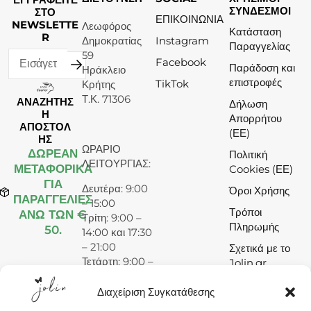
ΣΥΝΔΕΣΜΟΙ
ΣΤΟ
ΕΠΙΚΟΙΝΩΝΙΑ
NEWSLETTE
Λεωφόρος
Κατάσταση
R
Δημοκρατίας
Instagram
Παραγγελίας
59
Facebook
Παράδοση και
Ηράκλειο
επιστροφές
TikTok
Κρήτης
Τ.Κ. 71306
ΑΝΑΖΗΤΗΣ
Δήλωση
Η
Απορρήτου
ΑΠΟΣΤΟΛ
(ΕΕ)
ΗΣ
ΩΡΑΡΙΟ
ΔΩΡΕΆΝ
Πολιτική
ΛΕΙΤΟΥΡΓΙΑΣ:
ΜΕΤΑΦΟΡΙΚΑ
Cookies (ΕΕ)
ΓΙΑ
Δευτέρα: 9:00
Όροι Χρήσης
ΠΑΡΑΓΓΕΛΙΕΣ
– 15:00
Τρόποι
ΑΝΩ ΤΩΝ €
Τρίτη: 9:00 –
Πληρωμής
50.
14:00 και 17:30
– 21:00
Σχετικά με το
Τετάρτη: 9:00 –
Jolin.gr
15:00
Πέμπτη: 9:00 –
Διαχείριση Συγκατάθεσης
14:00 και 17:30