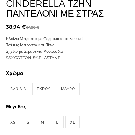
CINDERELLA ΤΖΗΝ
ΠΑΝΤΕΛΌΝΙ ΜΕ ΣΤΡΑΣ
38,94
€
64,90
€
Κλείνει Μπροστά με Φερμουάρ και Κουμπί
Τσέπες Μπροστά και Πίσω
Σχέδιο με Στρασένια Λουλούδια
95%COTTON-5%ELASTANE
Χρώμα
ΒΑΝΙΛΙΑ
ΕΚΡΟΥ
ΜΑΥΡΟ
Μέγεθος
XS
S
M
L
XL