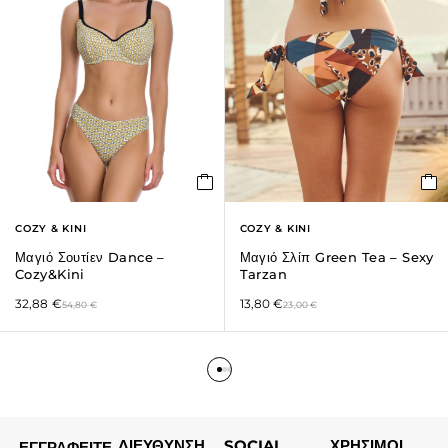
COZY & KINI
COZY & KINI
Μαγιό Σουτίεν Dance –
Μαγιό Σλίπ Green Tea – Sexy
Cozy&Kini
Tarzan
32,88
€
13,80
€
54,80
€
23,00
€
ΔΙΕΥΘΥΝΣΗ
SOCIAL
ΧΡΗΣΙΜΟΙ
ΕΓΓΡΑΦΕΙΤΕ